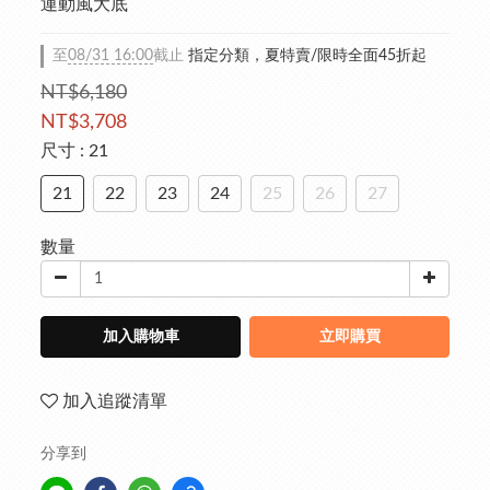
運動風大底
至
08/31 16:00
截止
指定分類，夏特賣/限時全面45折起
NT$6,180
NT$3,708
尺寸
: 21
21
22
23
24
25
26
27
數量
加入購物車
立即購買
加入追蹤清單
分享到