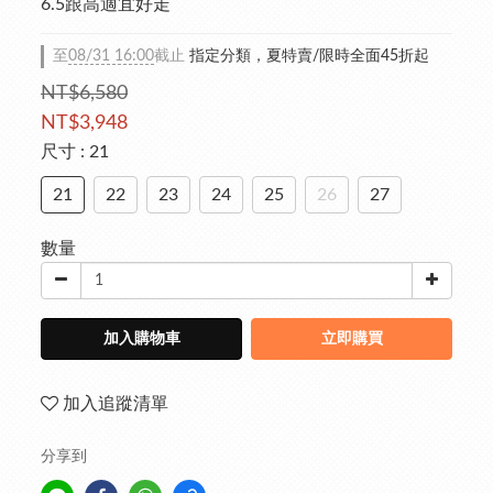
6.5跟高適宜好走
至
08/31 16:00
截止
指定分類，夏特賣/限時全面45折起
NT$6,580
NT$3,948
尺寸
: 21
21
22
23
24
25
26
27
數量
加入購物車
立即購買
加入追蹤清單
分享到