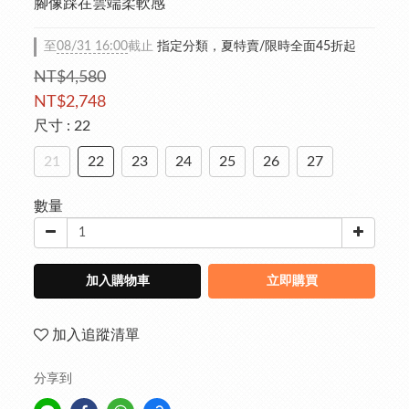
腳像踩在雲端柔軟感
至
08/31 16:00
截止
指定分類，夏特賣/限時全面45折起
NT$4,580
NT$2,748
尺寸
: 22
21
22
23
24
25
26
27
數量
加入購物車
立即購買
加入追蹤清單
分享到