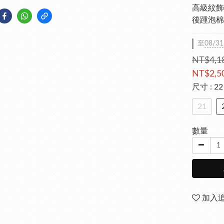
高級紋飾
後踵泡棉
至
08/31
NT$4,1
NT$2,5
尺寸
: 22
21
數量
加入