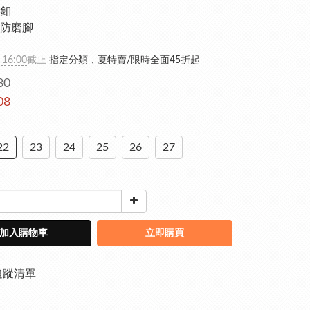
釦
防磨腳
 16:00
截止
指定分類，夏特賣/限時全面45折起
80
08
22
23
24
25
26
27
加入購物車
立即購買
追蹤清單