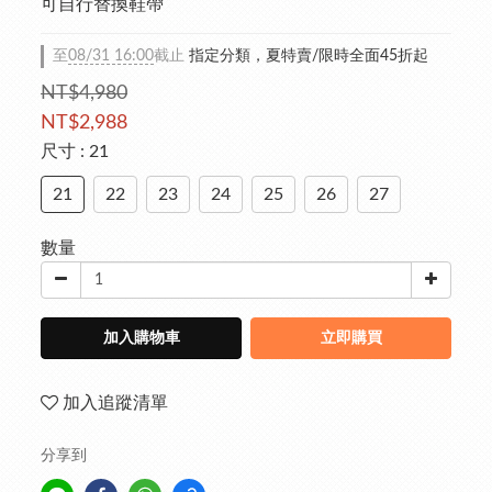
可自行替換鞋帶
至
08/31 16:00
截止
指定分類，夏特賣/限時全面45折起
NT$4,980
NT$2,988
尺寸
: 21
21
22
23
24
25
26
27
數量
加入購物車
立即購買
加入追蹤清單
分享到