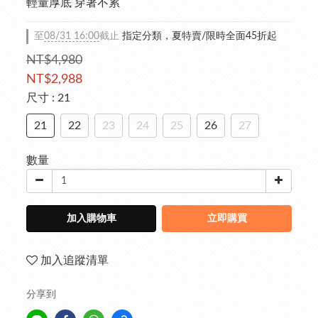
輕量厚底 穿著不累
至
08/31 16:00
截止
指定分類，夏特賣/限時全面45折起
NT$4,980
NT$2,988
尺寸
: 21
21
22
23
24
25
26
27
數量
加入購物車
立即購買
加入追蹤清單
分享到