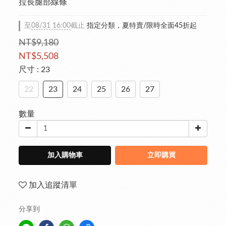
拉長腿部線條
至
08/31 16:00
截止
指定分類，夏特賣/限時全面45折起
NT$9,180
NT$5,508
尺寸
: 23
22
23
24
25
26
27
數量
加入購物車
立即購買
加入追蹤清單
分享到