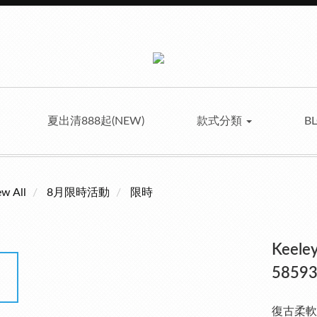
夏出清888起(NEW)
款式分類
B
ew All
8月限時活動
限時
Kee
58593
復古柔軟