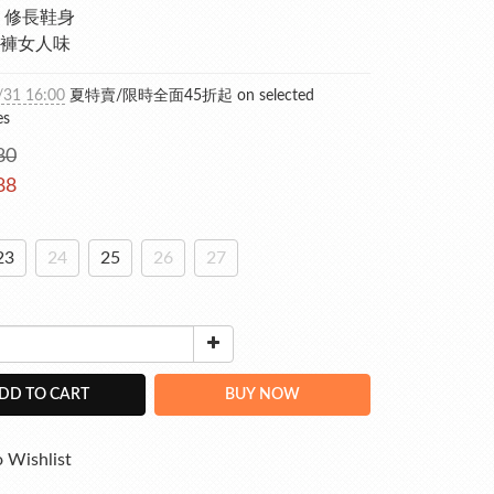
 修長鞋身
褲女人味
/31 16:00
夏特賣/限時全面45折起 on selected
es
80
88
23
24
25
26
27
DD TO CART
BUY NOW
 Wishlist