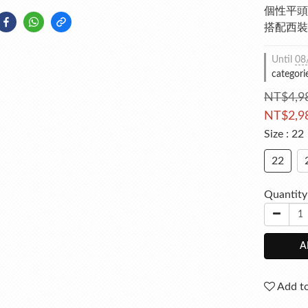
個性平頭
搭配西裝
Until
08
categori
NT$4,9
NT$2,9
Size
: 22
22
Quantity
A
Add to