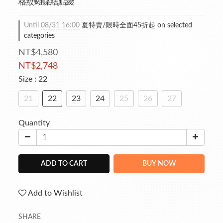
格紋蝴蝶結點綴
Until
08/31 16:00
夏特賣/限時全面45折起 on selected
categories
NT$4,580
NT$2,748
Size
: 22
21
22
23
24
25
26
27
Quantity
ADD TO CART
BUY NOW
Add to Wishlist
SHARE