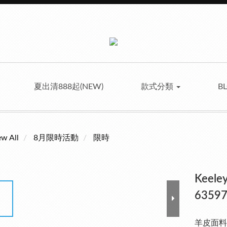
夏出清888起(NEW)
款式分類
B
ew All
8月限時活動
限時
Kee
63597
羊皮面料