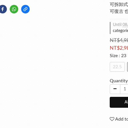
可拆卸式
可復古 
Until
08
categori
NT$4,9
NT$2,9
Size
: 23
22.5
Quantity
A
Add to