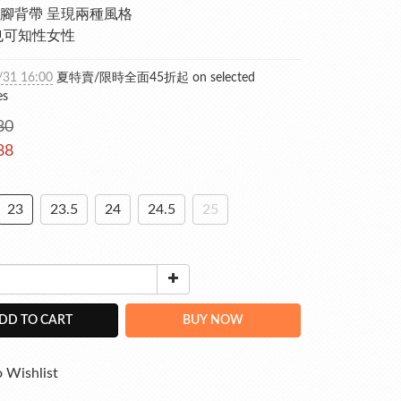
腳背帶 呈現兩種風格
也可知性女性
/31 16:00
夏特賣/限時全面45折起 on selected
es
80
88
23
23.5
24
24.5
25
DD TO CART
BUY NOW
 Wishlist