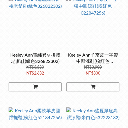
Keeley Ann電繡異材拼接
Keeley Ann羊京皮一字帶
老爹鞋(綠色326822302)
中跟涼鞋(粉紅色
NT$6,580
022847256)
NT$3,980
NT$2,632
NT$800