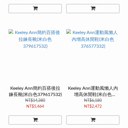
Keeley Ann簡約百搭後拉
Keeley Ann運動風懶人內
鍊長靴(米白色379617532)
增高休閒鞋(米白色
NT$14,380
376577332)
NT$6,180
NT$5,464
NT$2,472