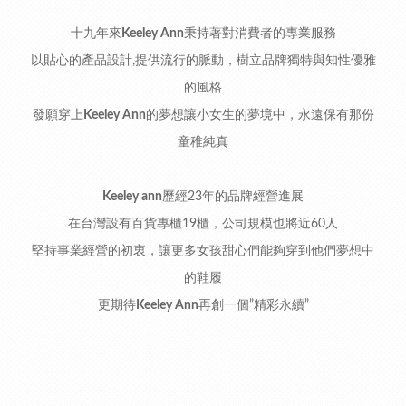
十九年來
Keeley Ann
秉持著對消費者的專業服務
以貼心的產品設計,提供流行的脈動，樹立品牌獨特與知性優雅
的風格
發願穿上
Keeley Ann
的夢想讓小女生的夢境中，永遠保有那份
童稚純真
Keeley ann
歷經23年的品牌經營進展
在台灣設有百貨專櫃19櫃，公司規模也將近60人
堅持事業經營的初衷，讓更多女孩甜心們能夠穿到他們夢想中
的鞋履
更期待
Keeley Ann
再創一個”精彩永續”