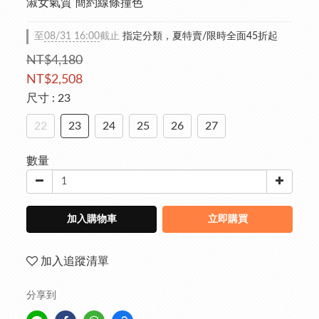
淑女氣質 簡約線條撞色
至
08/31 16:00
截止
指定分類，夏特賣/限時全面45折起
NT$4,180
NT$2,508
尺寸
: 23
22
23
24
25
26
27
數量
加入購物車
立即購買
加入追蹤清單
分享到