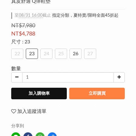
真皮舒適 Q彈鞋墊
至
08/31 16:00
截止
指定分類，夏特賣/限時全面45折起
NT$7,980
NT$4,788
尺寸
: 23
22
23
24
25
26
27
數量
加入購物車
立即購買
加入追蹤清單
分享到