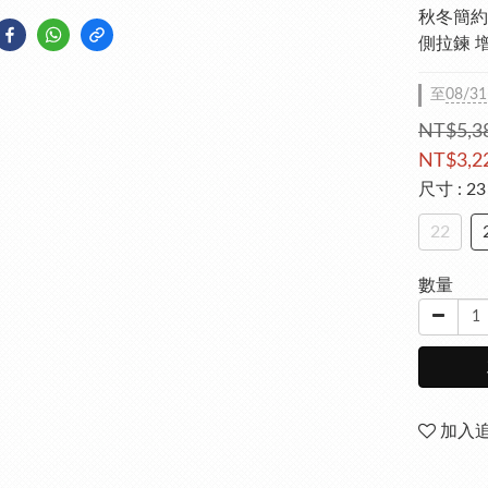
秋冬簡約
側拉鍊 
至
08/31
NT$5,3
NT$3,2
尺寸
: 23
22
數量
加入