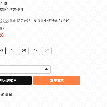
百搭
增加穿脫方便性
 16:00
截止
指定分類，夏特賣/限時全面45折起
80
28
23
24
25
26
27
加入購物車
立即購買
追蹤清單