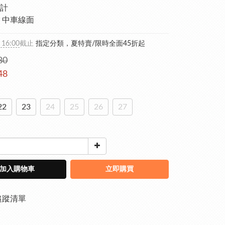
計
 中車線面
 16:00
截止
指定分類，夏特賣/限時全面45折起
80
48
22
23
24
25
26
27
加入購物車
立即購買
追蹤清單