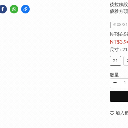
後拉鍊設
優雅方頭
至
08/31
NT$6,5
NT$3,9
尺寸
: 21
21
數量
加入