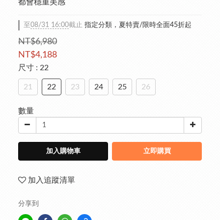
都會穩重美感
至
08/31 16:00
截止
指定分類，夏特賣/限時全面45折起
NT$6,980
NT$4,188
尺寸
: 22
21
22
23
24
25
26
數量
加入購物車
立即購買
加入追蹤清單
分享到