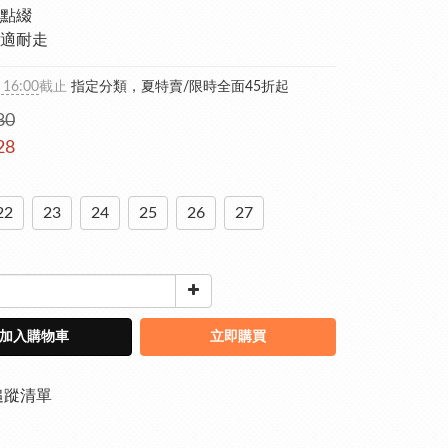
點綴
適耐走
 16:00
截止
指定分類，夏特賣/限時全面45折起
80
28
22
23
24
25
26
27
加入購物車
立即購買
追蹤清單