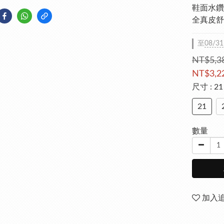
鞋面水鑽
全真皮舒
至
08/31
NT$5,3
NT$3,2
尺寸
: 21
21
數量
加入