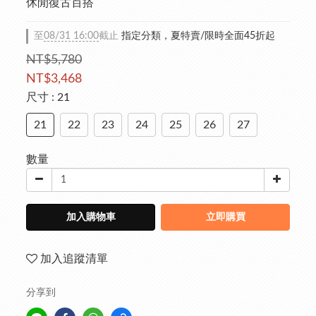
休閒復古百搭
至
08/31 16:00
截止
指定分類，夏特賣/限時全面45折起
NT$5,780
NT$3,468
尺寸
: 21
21
22
23
24
25
26
27
數量
加入購物車
立即購買
加入追蹤清單
分享到