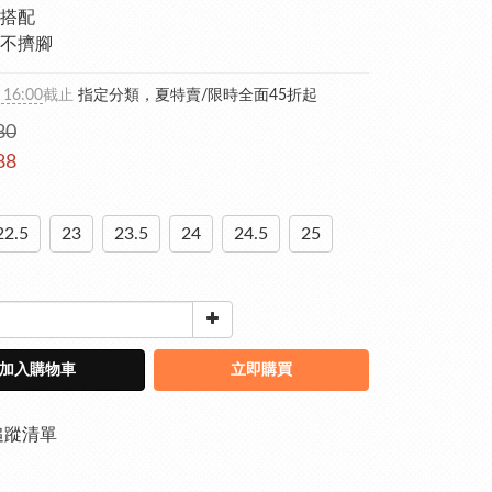
搭配
不擠腳
 16:00
截止
指定分類，夏特賣/限時全面45折起
80
88
22.5
23
23.5
24
24.5
25
加入購物車
立即購買
追蹤清單