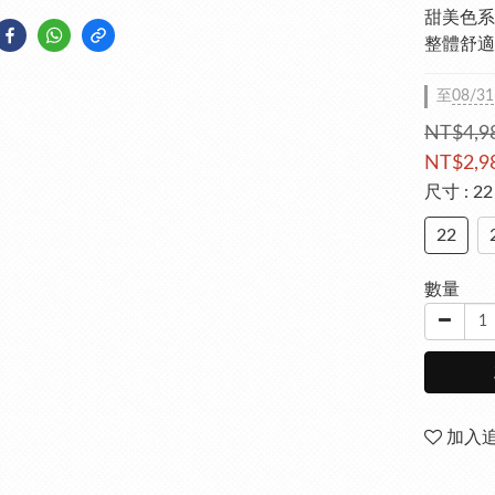
甜美色系
整體舒適
至
08/31
NT$4,9
NT$2,9
尺寸
: 22
22
數量
加入